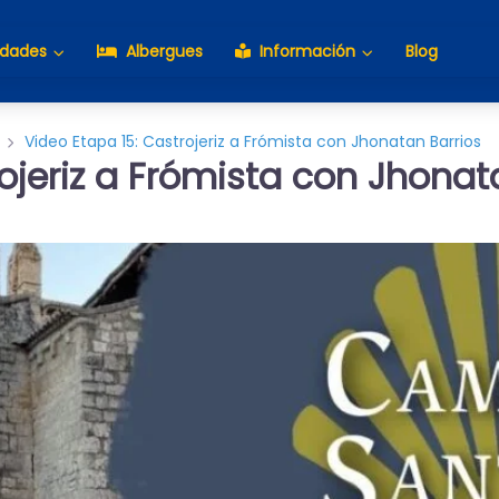
idades
Albergues
Información
Blog
Video Etapa 15: Castrojeriz a Frómista con Jhonatan Barrios
ojeriz a Frómista con Jhonat