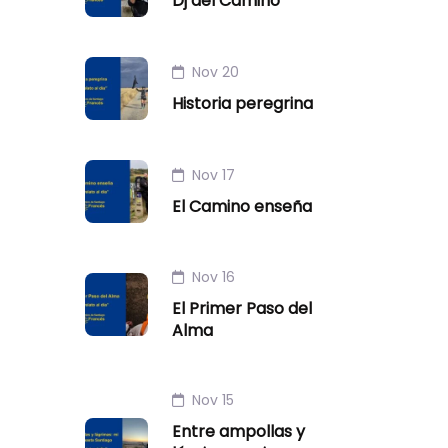
Dj del Camino
Nov 20
Historia peregrina
Nov 17
El Camino enseña
Nov 16
El Primer Paso del
Alma
Nov 15
Entre ampollas y