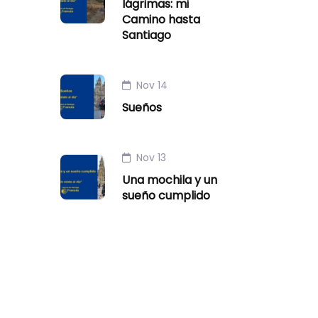
lágrimas: mi
Camino hasta
Santiago
Nov 14
Sueños
Nov 13
Una mochila y un
sueño cumplido