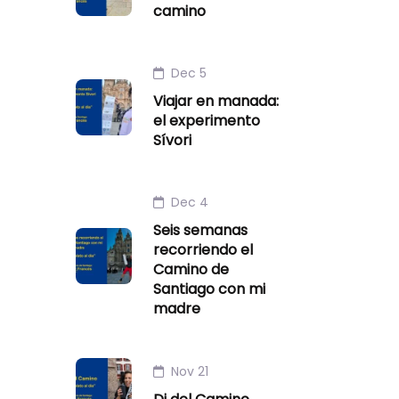
camino
Dec 5
Viajar en manada:
el experimento
Sívori
Dec 4
Seis semanas
recorriendo el
Camino de
Santiago con mi
madre
Nov 21