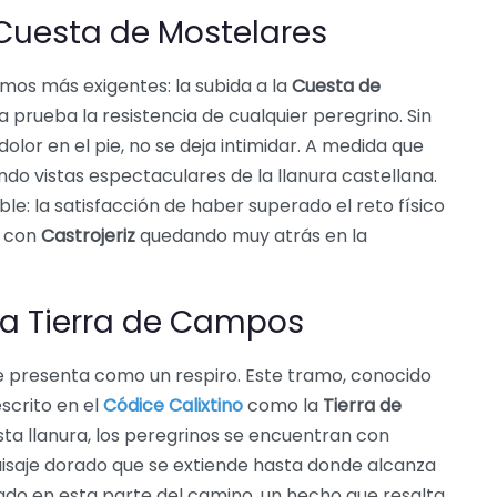
 Cuesta de Mostelares
amos más exigentes: la subida a la
Cuesta de
 prueba la resistencia de cualquier peregrino. Sin
olor en el pie, no se deja intimidar. A medida que
ndo vistas espectaculares de la llanura castellana.
le: la satisfacción de haber superado el reto físico
, con
Castrojeriz
quedando muy atrás en la
a Tierra de Campos
e presenta como un respiro. Este tramo, conocido
scrito en el
Códice Calixtino
como la
Tierra de
sta llanura, los peregrinos se encuentran con
aisaje dorado que se extiende hasta donde alcanza
olado en esta parte del camino, un hecho que resalta