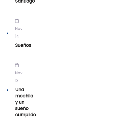
Santiago
Nov
14
Sueños
Nov
13
Una
mochila
y un
sueño
cumplido