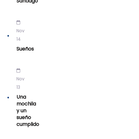
Santiago
Nov
14
Sueños
Nov
13
Una
mochila
y un
sueño
cumplido