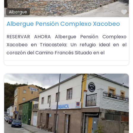
Fa
Albergue
Albergue Pensión Complexo Xacobeo
RESERVAR AHORA Albergue Pensión Complexo
Xacobeo en Triacastela: Un refugio ideal en el
corazón del Camino Francés Situado en el