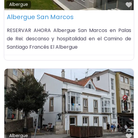
Fa
Albergue
Albergue San Marcos
RESERVAR AHORA Albergue San Marcos en Palas
de Rei: descanso y hospitalidad en el Camino de
Santiago Francés El Albergue
Fa
Albergue