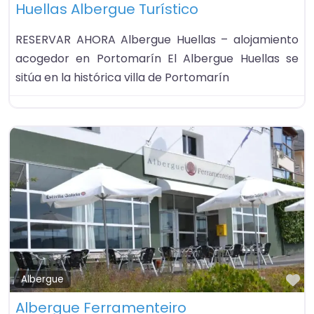
Huellas Albergue Turístico
RESERVAR AHORA Albergue Huellas – alojamiento
acogedor en Portomarín El Albergue Huellas se
sitúa en la histórica villa de Portomarín
Fa
Albergue
Albergue Ferramenteiro