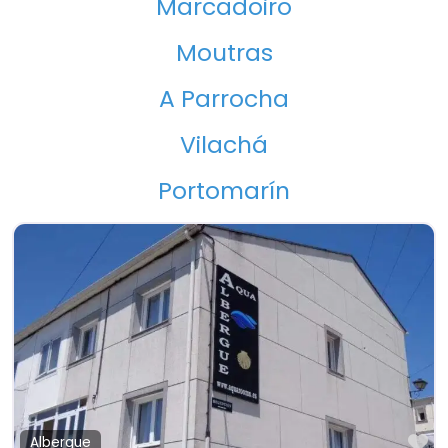
Marcadoiro
Moutras
A Parrocha
Vilachá
Portomarín
Fa
Albergue