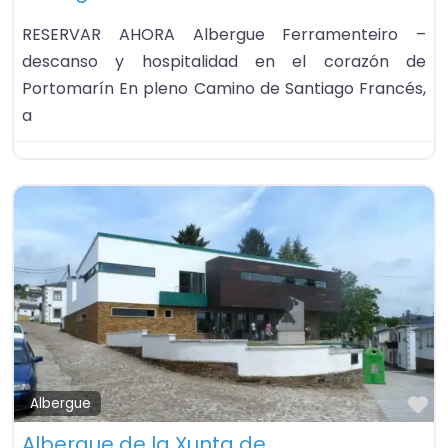
RESERVAR AHORA Albergue Ferramenteiro –
descanso y hospitalidad en el corazón de
Portomarín En pleno Camino de Santiago Francés,
a
Fa
Albergue
Albergue de la Xunta de