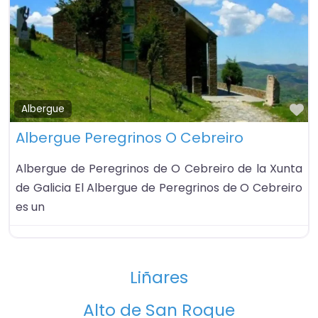
Fa
Albergue
Albergue Peregrinos O Cebreiro
Albergue de Peregrinos de O Cebreiro de la Xunta
de Galicia El Albergue de Peregrinos de O Cebreiro
es un
Liñares
Alto de San Roque