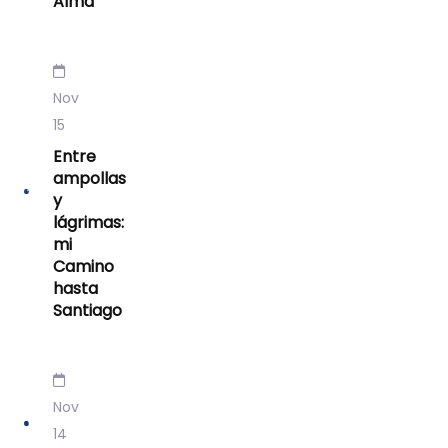
Alma
Nov
15
Entre
ampollas
y
lágrimas:
mi
Camino
hasta
Santiago
Nov
14