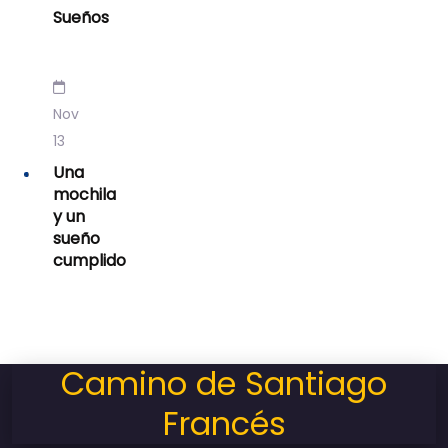
Sueños
Nov
13
Una
mochila
y un
sueño
cumplido
Camino de Santiago
Francés