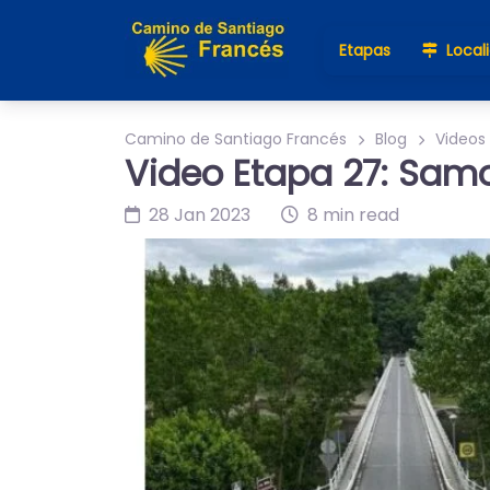
Etapas
Local
Camino de Santiago Francés
Blog
Videos
Video Etapa 27: Samo
28 Jan 2023
8 min read