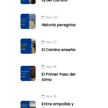
Dj del Camino
Nov 20
Historia peregrina
Nov 17
El Camino enseña
Nov 16
El Primer Paso del
Alma
Nov 15
Entre ampollas y