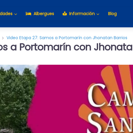
idades
Albergues
Información
Blog
Video Etapa 27: Samos a Portomarín con Jhonatan Barrios
s a Portomarín con Jhonata