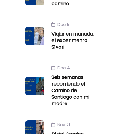
camino
Dec 5
Viajar en manada:
el experimento
Sívori
Dec 4
Seis semanas
recorriendo el
Camino de
Santiago con mi
madre
Nov 21