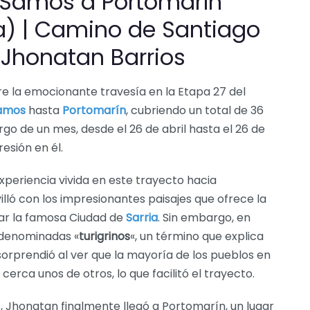
: Samos a Portomarín
a) | Camino de Santiago
 Jhonatan Barrios
e la emocionante travesía en la Etapa 27 del
amos
hasta
Portomarín
, cubriendo un total de 36
rgo de un mes, desde el 26 de abril hasta el 26 de
esión en él.
xperiencia vivida en este trayecto hacia
illó con los impresionantes paisajes que ofrece la
rar la famosa Ciudad de
Sarria
. Sin embargo, en
 denominadas «
turigrinos
«, un término que explica
orprendió al ver que la mayoría de los pueblos en
erca unos de otros, lo que facilitó el trayecto.
 Jhonatan finalmente llegó a Portomarín, un lugar