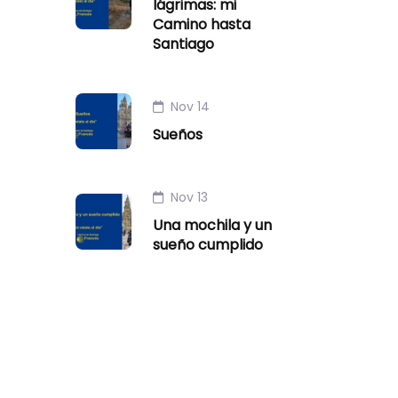
lágrimas: mi
Camino hasta
Santiago
Nov 14
Sueños
Nov 13
Una mochila y un
sueño cumplido