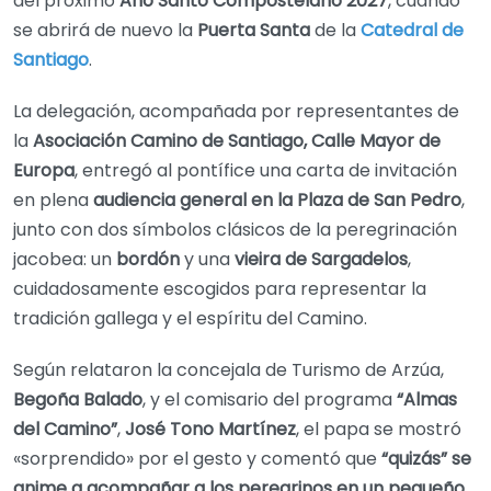
del próximo
Año Santo Compostelano 2027
, cuando
se abrirá de nuevo la
Puerta Santa
de la
Catedral de
Santiago
.
La delegación, acompañada por representantes de
la
Asociación Camino de Santiago, Calle Mayor de
Europa
, entregó al pontífice una carta de invitación
en plena
audiencia general en la Plaza de San Pedro
,
junto con dos símbolos clásicos de la peregrinación
jacobea: un
bordón
y una
vieira de Sargadelos
,
cuidadosamente escogidos para representar la
tradición gallega y el espíritu del Camino.
Según relataron la concejala de Turismo de Arzúa,
Begoña Balado
, y el comisario del programa
“Almas
del Camino”
,
José Tono Martínez
, el papa se mostró
«sorprendido» por el gesto y comentó que
“quizás” se
anime a acompañar a los peregrinos en un pequeño